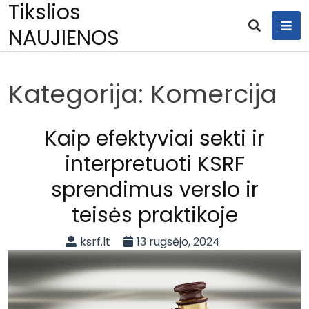
Tikslios
Skip
to
NAUJIENOS
content
Kategorija:
Komercija
Kaip efektyviai sekti ir
interpretuoti KSRF
sprendimus verslo ir
teisės praktikoje
ksrf.lt
13 rugsėjo, 2024