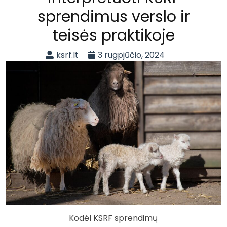
sprendimus verslo ir
teisės praktikoje
ksrf.lt
3 rugpjūčio, 2024
Kodėl KSRF sprendimų