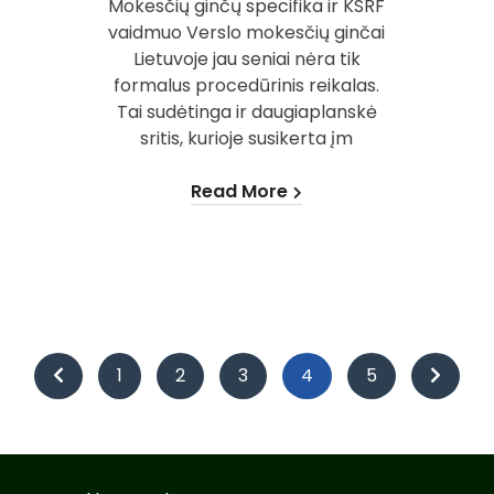
Mokesčių ginčų specifika ir KSRF
vaidmuo Verslo mokesčių ginčai
Lietuvoje jau seniai nėra tik
formalus procedūrinis reikalas.
Tai sudėtinga ir daugiaplanskė
sritis, kurioje susikerta įm
Read More
Įrašų
1
2
3
4
5
puslapiavimas