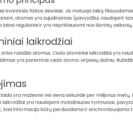
kimo principas
si kvantinės fizikos dėsniais. Jis matuoja laiką fiksuodam
riant, atomas yra sujudinamas (pavyzdžiui, naudojant laze
labai reguliariai ir yra nepriklausomi nuo išorinių veiksnių, 
iniai laikrodžiai
rba rubidžio atomus. Cezio atominiai laikrodžiai yra naudo
ėžimas yra paremtas cezio atomo virpesių dažniu. Rubidžio 
ojimas
ų klaida yra mažesnė nei viena sekundė per milijonus metų. D
 laikrodžiai yra naudojami moksliniuose tyrimuose, pavyzdži
ant, kad informacija būtų perduodama ir sinchronizuojama te