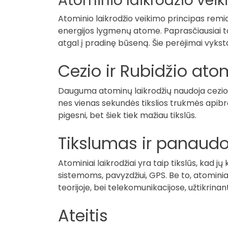
Atominio laikrodžio vei
Atominio laikrodžio veikimo principas remia
energijos lygmenų atome. Paprasčiausiai ta
atgal į pradinę būseną. Šie perėjimai vyksta 
Cezio ir Rubidžio atom
Dauguma atominų laikrodžių naudoja cezio a
nes vienas sekundės tikslios trukmės apibr
pigesni, bet šiek tiek mažiau tikslūs.
Tikslumas ir panaud
Atominiai laikrodžiai yra taip tikslūs, kad j
sistemoms, pavyzdžiui, GPS. Be to, atominiai
teorijoje, bei telekomunikacijose, užtikrin
Ateitis