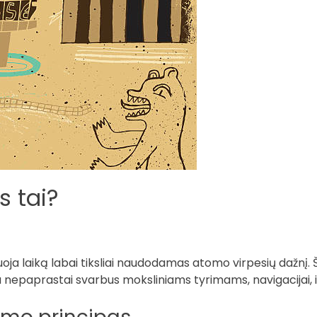
s tai?
uoja laiką labai tiksliai naudodamas atomo virpesių dažnį. Šie
ra nepaprastai svarbus moksliniams tyrimams, navigacijai, 