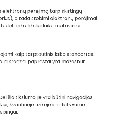
as elektronų perėjimą tarp skirtingų
rius), o tada stebimi elektronų perėjimai
todėl tinka tiksliai laiko matavimui.
jami kaip tarptautinis laiko standartas,
laikrodžiai paprastai yra mažesni ir
ėl šio tikslumo jie yra būtini navigacijos
ui, kvantinėje fizikoje ir reliatyvumo
isingai.