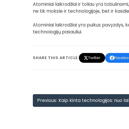
Atominiai laikrodžiai ir toliau yra tobulinam
ne tik moksle ir technologijoje, bet ir kasd
Atominiai laikrodžiai yra puikus pavyzdys, 
technologijų pasauliui.
SHARE THIS ARTICLE
Twitter
Facebo
Navigacija
Previous:
Kaip kinta technologijos: nuo lai
tarp
įrašų