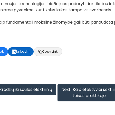
i, o naujos technologijos leidžia juos padaryti dar tiksliau 
ieniame gyvenime, kur tikslus laikas tampa vis svarbesnis.
kaip fundamentali mokslinė žinomybė gali būti panaudota pr
ok
LinkedIn
Copy Link
krodžių iki saulės elektrinių
Next:
Kaip efektyviai sekti 
teisės praktikoje