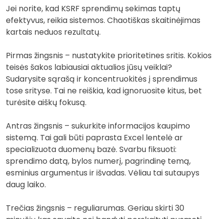
Jei norite, kad KSRF sprendimų sekimas taptų
efektyvus, reikia sistemos. Chaotiškas skaitinėjimas
kartais neduos rezultatų.
Pirmas žingsnis – nustatykite prioritetines sritis. Kokios
teisės šakos labiausiai aktualios jūsų veiklai?
Sudarysite sąrašą ir koncentruokitės į sprendimus
tose srityse. Tai ne reiškia, kad ignoruosite kitus, bet
turėsite aiškų fokusą.
Antras žingsnis – sukurkite informacijos kaupimo
sistemą. Tai gali būti paprasta Excel lentelė ar
specializuota duomenų bazė. Svarbu fiksuoti:
sprendimo datą, bylos numerį, pagrindinę temą,
esminius argumentus ir išvadas. Vėliau tai sutaupys
daug laiko.
Trečias žingsnis – reguliarumas. Geriau skirti 30