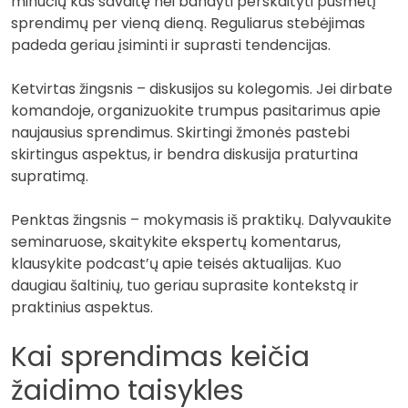
minučių kas savaitę nei bandyti perskaityti pusmetį
sprendimų per vieną dieną. Reguliarus stebėjimas
padeda geriau įsiminti ir suprasti tendencijas.
Ketvirtas žingsnis – diskusijos su kolegomis. Jei dirbate
komandoje, organizuokite trumpus pasitarimus apie
naujausius sprendimus. Skirtingi žmonės pastebi
skirtingus aspektus, ir bendra diskusija praturtina
supratimą.
Penktas žingsnis – mokymasis iš praktikų. Dalyvaukite
seminaruose, skaitykite ekspertų komentarus,
klausykite podcast’ų apie teisės aktualijas. Kuo
daugiau šaltinių, tuo geriau suprasite kontekstą ir
praktinius aspektus.
Kai sprendimas keičia
žaidimo taisykles