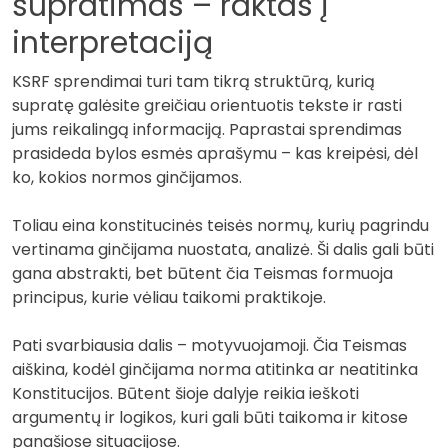
supratimas – raktas į
interpretaciją
KSRF sprendimai turi tam tikrą struktūrą, kurią
supratę galėsite greičiau orientuotis tekste ir rasti
jums reikalingą informaciją. Paprastai sprendimas
prasideda bylos esmės aprašymu – kas kreipėsi, dėl
ko, kokios normos ginčijamos.
Toliau eina konstitucinės teisės normų, kurių pagrindu
vertinama ginčijama nuostata, analizė. Ši dalis gali būti
gana abstrakti, bet būtent čia Teismas formuoja
principus, kurie vėliau taikomi praktikoje.
Pati svarbiausia dalis – motyvuojamoji. Čia Teismas
aiškina, kodėl ginčijama norma atitinka ar neatitinka
Konstitucijos. Būtent šioje dalyje reikia ieškoti
argumentų ir logikos, kuri gali būti taikoma ir kitose
panašiose situacijose.