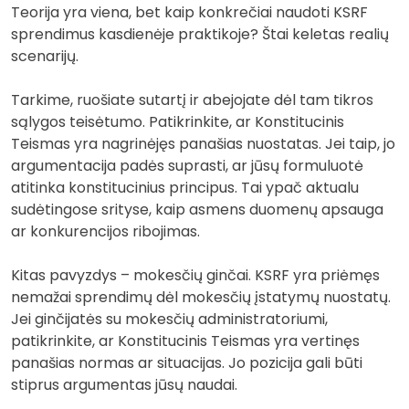
Teorija yra viena, bet kaip konkrečiai naudoti KSRF
sprendimus kasdienėje praktikoje? Štai keletas realių
scenarijų.
Tarkime, ruošiate sutartį ir abejojate dėl tam tikros
sąlygos teisėtumo. Patikrinkite, ar Konstitucinis
Teismas yra nagrinėjęs panašias nuostatas. Jei taip, jo
argumentacija padės suprasti, ar jūsų formuluotė
atitinka konstitucinius principus. Tai ypač aktualu
sudėtingose srityse, kaip asmens duomenų apsauga
ar konkurencijos ribojimas.
Kitas pavyzdys – mokesčių ginčai. KSRF yra priėmęs
nemažai sprendimų dėl mokesčių įstatymų nuostatų.
Jei ginčijatės su mokesčių administratoriumi,
patikrinkite, ar Konstitucinis Teismas yra vertinęs
panašias normas ar situacijas. Jo pozicija gali būti
stiprus argumentas jūsų naudai.