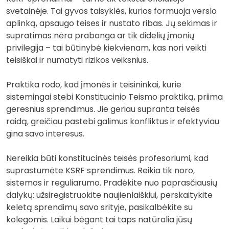
svetainėje. Tai gyvos taisyklės, kurios formuoja verslo
aplinką, apsaugo teises ir nustato ribas. Jų sekimas ir
supratimas nėra prabanga ar tik didelių įmonių
privilegija – tai būtinybė kiekvienam, kas nori veikti
teisiškai ir numatyti rizikos veiksnius.
Praktika rodo, kad įmonės ir teisininkai, kurie
sistemingai stebi Konstitucinio Teismo praktiką, priima
geresnius sprendimus. Jie geriau supranta teisės
raidą, greičiau pastebi galimus konfliktus ir efektyviau
gina savo interesus.
Nereikia būti konstitucinės teisės profesoriumi, kad
suprastumėte KSRF sprendimus. Reikia tik noro,
sistemos ir reguliarumo. Pradėkite nuo paprasčiausių
dalykų: užsiregistruokite naujienlaiškiui, perskaitykite
keletą sprendimų savo srityje, pasikalbėkite su
kolegomis. Laikui bėgant tai taps natūralia jūsų