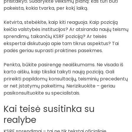
prisitaikyti. Sudarykite veiksmų planą: kas turi būti
pakeista, kokia tvarka, per kokį laiką.
Ketvirta, stebėkite, kaip kiti reaguoja. Kaip poziciją
keičia valstybės institucijos? Ar atsiranda naujų teismų
sprendimų, taikančių KSRF poziciją? Ar teisės
ekspertai diskutuoja apie tam tikrus aspektus? Tai
padės geriau suprasti praktines pasekmes.
Penkta, būkite pasirengę neaiškumams. Ne visada iš
karto aišku, kaip tiksliai taikyti naują poziciją. Gali
prireikti papildomų konsultacijų, teisminių precedentų
ar net įstatymų pakeitimų. Nerizikuokite – geriau
pasikonsultuokite su specialistais.
Kai teisė susitinka su
realybe
KSRF sprendimai – tai ne tik tekstai oficialioje