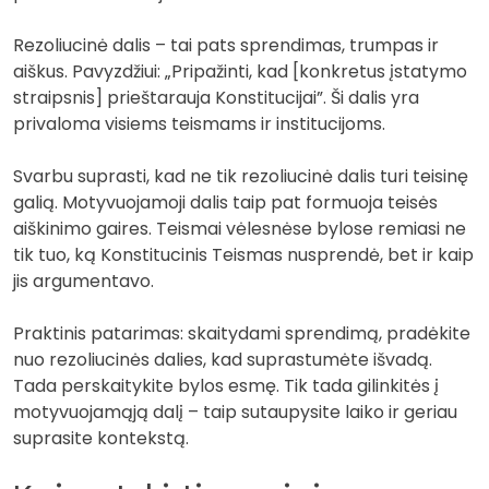
Rezoliucinė dalis – tai pats sprendimas, trumpas ir
aiškus. Pavyzdžiui: „Pripažinti, kad [konkretus įstatymo
straipsnis] prieštarauja Konstitucijai”. Ši dalis yra
privaloma visiems teismams ir institucijoms.
Svarbu suprasti, kad ne tik rezoliucinė dalis turi teisinę
galią. Motyvuojamoji dalis taip pat formuoja teisės
aiškinimo gaires. Teismai vėlesnėse bylose remiasi ne
tik tuo, ką Konstitucinis Teismas nusprendė, bet ir kaip
jis argumentavo.
Praktinis patarimas: skaitydami sprendimą, pradėkite
nuo rezoliucinės dalies, kad suprastumėte išvadą.
Tada perskaitykite bylos esmę. Tik tada gilinkitės į
motyvuojamąją dalį – taip sutaupysite laiko ir geriau
suprasite kontekstą.