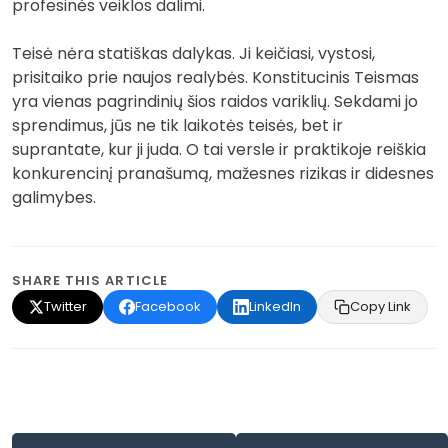
profesinės veiklos dalimi.
Teisė nėra statiškas dalykas. Ji keičiasi, vystosi,
prisitaiko prie naujos realybės. Konstitucinis Teismas
yra vienas pagrindinių šios raidos variklių. Sekdami jo
sprendimus, jūs ne tik laikotės teisės, bet ir
suprantate, kur ji juda. O tai versle ir praktikoje reiškia
konkurencinį pranašumą, mažesnes rizikas ir didesnes
galimybes.
SHARE THIS ARTICLE
Twitter
Facebook
LinkedIn
Copy Link