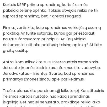
Kartais KSRF priima sprendimą, kuris iš esmės
pakeičia teisinę aplinką. Tokiais atvejais reikia ne tik
suprasti sprendimą, bet ir greitai reaguoti.
Pirma, įvertinkite, kaip sprendimas veikia jūsų esamą
praktiką. Ar turite sutarčių, kurios gali prieštarauti
naujai suformuotam principui? Ar jūsų vidiniai
dokumentai atitinka pakitusią teisinę aplinką? Atlikite
greitą auditą.
Antra, komunikuokite su suinteresuotais asmenimis.
Jei esate įmonės teisininkas, informuokite vadovybę.
Jei advokatas – klientus. Svarbu, kad sprendimas
priimantys žmonės žinotų apie pasikeitimus.
Trečia, planuokite pereinamąjį laikotarpį. Konstitucinis
Teismas kartais nustato, nuo kada sprendimas
įsigalioja. Bet net jei nenustato, praktikoje reikia laiko