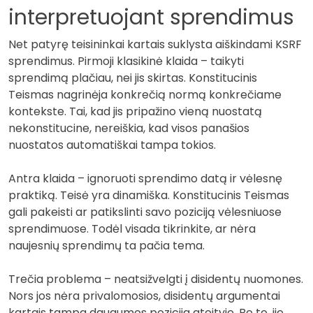
interpretuojant sprendimus
Net patyrę teisininkai kartais suklysta aiškindami KSRF
sprendimus. Pirmoji klasikinė klaida – taikyti
sprendimą plačiau, nei jis skirtas. Konstitucinis
Teismas nagrinėja konkrečią normą konkrečiame
kontekste. Tai, kad jis pripažino vieną nuostatą
nekonstitucine, nereiškia, kad visos panašios
nuostatos automatiškai tampa tokios.
Antra klaida – ignoruoti sprendimo datą ir vėlesnę
praktiką. Teisė yra dinamiška. Konstitucinis Teismas
gali pakeisti ar patikslinti savo poziciją vėlesniuose
sprendimuose. Todėl visada tikrinkite, ar nėra
naujesnių sprendimų ta pačia tema.
Trečia problema – neatsižvelgti į disidentų nuomones.
Nors jos nėra privalomosios, disidentų argumentai
kartais tampa daugumos pozicija ateityje. Be to, jie