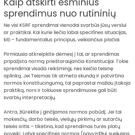
Kaip atskirti esminius
sprendimus nuo rutininių
Ne visi KSRF sprendimai vienodai svarbūs jūsų verslui
ar praktikai. Kai kurie liečia labai specifines situacijas,
kiti – fundamentalius principus, veikiančius plačiai.
Pirmiausia atkreipkite dėmesį į tai, ar sprendimas
pripažįsta normą prieštaraujančia Konstitucijai. Tokie
sprendimai visada reikšmingi, nes keičia teisinę
aplinką. Jei Teismas tik atmeta skundą ir patvirtina
normos konstitucingumą, tai paprastai mažiau įtakoja
praktiką, nors ir tokiuose sprendimuose gali būti
svarbių interpretacijų.
Antra, žiūrėkite į ginčijamos normos pobūdį. Jei tai
mokesčių, darbo teisės, viešųjų pirkimų ar sutarčių
teisės sritis – tikėtina, kad sprendimas turės platų
poveikį. Labai specifinės normos (pavyzdžiui, susijusios