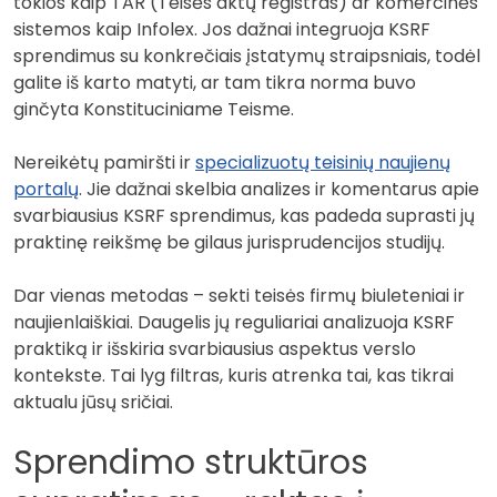
tokios kaip TAR (Teisės aktų registras) ar komercinės
sistemos kaip Infolex. Jos dažnai integruoja KSRF
sprendimus su konkrečiais įstatymų straipsniais, todėl
galite iš karto matyti, ar tam tikra norma buvo
ginčyta Konstituciniame Teisme.
Nereikėtų pamiršti ir
specializuotų teisinių naujienų
portalų
. Jie dažnai skelbia analizes ir komentarus apie
svarbiausius KSRF sprendimus, kas padeda suprasti jų
praktinę reikšmę be gilaus jurisprudencijos studijų.
Dar vienas metodas – sekti teisės firmų biuleteniai ir
naujienlaiškiai. Daugelis jų reguliariai analizuoja KSRF
praktiką ir išskiria svarbiausius aspektus verslo
kontekste. Tai lyg filtras, kuris atrenka tai, kas tikrai
aktualu jūsų sričiai.
Sprendimo struktūros