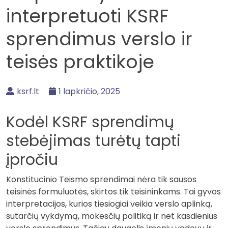
interpretuoti KSRF
sprendimus verslo ir
teisės praktikoje
ksrf.lt
1 lapkričio, 2025
Kodėl KSRF sprendimų
stebėjimas turėtų tapti
įpročiu
Konstitucinio Teismo sprendimai nėra tik sausos
teisinės formuluotės, skirtos tik teisininkams. Tai gyvos
interpretacijos, kurios tiesiogiai veikia verslo aplinką,
sutarčių vykdymą, mokesčių politiką ir net kasdienius