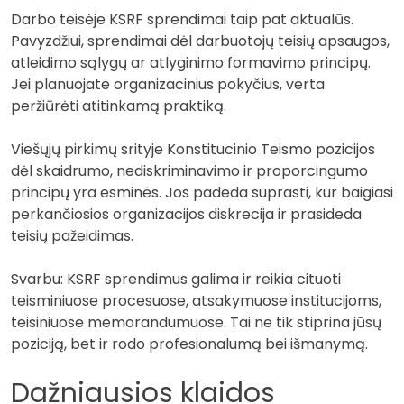
Darbo teisėje KSRF sprendimai taip pat aktualūs.
Pavyzdžiui, sprendimai dėl darbuotojų teisių apsaugos,
atleidimo sąlygų ar atlyginimo formavimo principų.
Jei planuojate organizacinius pokyčius, verta
peržiūrėti atitinkamą praktiką.
Viešųjų pirkimų srityje Konstitucinio Teismo pozicijos
dėl skaidrumo, nediskriminavimo ir proporcingumo
principų yra esminės. Jos padeda suprasti, kur baigiasi
perkančiosios organizacijos diskrecija ir prasideda
teisių pažeidimas.
Svarbu: KSRF sprendimus galima ir reikia cituoti
teisminiuose procesuose, atsakymuose institucijoms,
teisiniuose memorandumuose. Tai ne tik stiprina jūsų
poziciją, bet ir rodo profesionalumą bei išmanymą.
Dažniausios klaidos