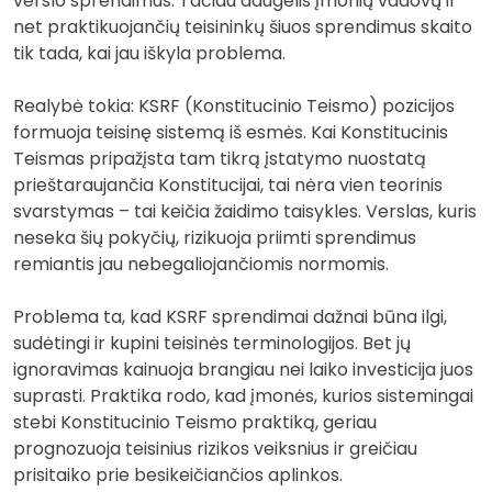
verslo sprendimus. Tačiau daugelis įmonių vadovų ir
net praktikuojančių teisininkų šiuos sprendimus skaito
tik tada, kai jau iškyla problema.
Realybė tokia: KSRF (Konstitucinio Teismo) pozicijos
formuoja teisinę sistemą iš esmės. Kai Konstitucinis
Teismas pripažįsta tam tikrą įstatymo nuostatą
prieštaraujančia Konstitucijai, tai nėra vien teorinis
svarstymas – tai keičia žaidimo taisykles. Verslas, kuris
neseka šių pokyčių, rizikuoja priimti sprendimus
remiantis jau nebegaliojančiomis normomis.
Problema ta, kad KSRF sprendimai dažnai būna ilgi,
sudėtingi ir kupini teisinės terminologijos. Bet jų
ignoravimas kainuoja brangiau nei laiko investicija juos
suprasti. Praktika rodo, kad įmonės, kurios sistemingai
stebi Konstitucinio Teismo praktiką, geriau
prognozuoja teisinius rizikos veiksnius ir greičiau
prisitaiko prie besikeičiančios aplinkos.