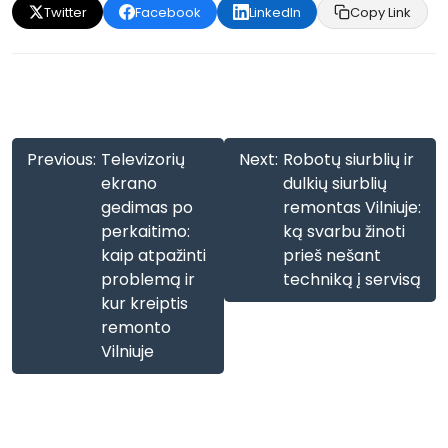
Twitter
Facebook
LinkedIn
Copy Link
Navigacija
Previous:
Televizorių
Next:
Robotų siurblių ir
tarp
ekrano
dulkių siurblių
gedimas po
remontas Vilniuje:
įrašų
perkaitimo:
ką svarbu žinoti
kaip atpažinti
prieš nešant
problemą ir
techniką į servisą
kur kreiptis
remonto
Vilniuje