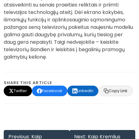
atsisveikinti su senais praeities reliktais ir priimti
televizijos technologijų ateitį. Dėl ekrano kokybės,
išmaniųjų funkcijų ir aplinkosauginio sąmoningumo
pažangos seną televizorių pakeitus naujesniu modeliu
galima gauti daugybę privalumų, kurių tiesiog per
daug gera nepaisyti. Taigi nedvejokite – keiskite
televizorių šiandien ir leiskitės į begalinių pramogų
galimybių kelionę.
SHARE THIS ARTICLE
Twitter
Facebook
LinkedIn
Copy Link
Navigacija
Previous:
Kaip
Next:
Kaip Kremlius