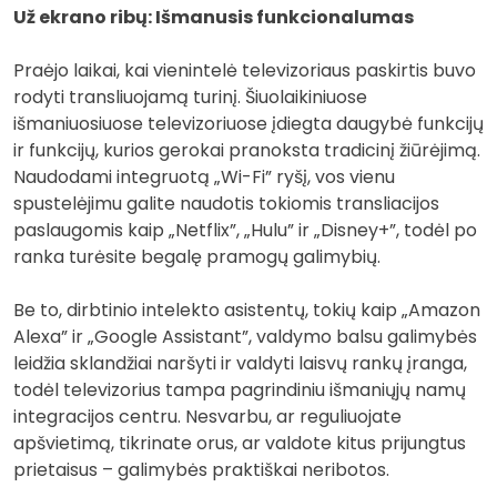
Už ekrano ribų: Išmanusis funkcionalumas
Praėjo laikai, kai vienintelė televizoriaus paskirtis buvo
rodyti transliuojamą turinį. Šiuolaikiniuose
išmaniuosiuose televizoriuose įdiegta daugybė funkcijų
ir funkcijų, kurios gerokai pranoksta tradicinį žiūrėjimą.
Naudodami integruotą „Wi-Fi” ryšį, vos vienu
spustelėjimu galite naudotis tokiomis transliacijos
paslaugomis kaip „Netflix”, „Hulu” ir „Disney+”, todėl po
ranka turėsite begalę pramogų galimybių.
Be to, dirbtinio intelekto asistentų, tokių kaip „Amazon
Alexa” ir „Google Assistant”, valdymo balsu galimybės
leidžia sklandžiai naršyti ir valdyti laisvų rankų įranga,
todėl televizorius tampa pagrindiniu išmaniųjų namų
integracijos centru. Nesvarbu, ar reguliuojate
apšvietimą, tikrinate orus, ar valdote kitus prijungtus
prietaisus – galimybės praktiškai neribotos.