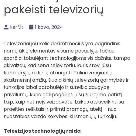
pakeisti televizorių
ksrf.lt
1 kovo, 2024
Televizoriai jau kelis dešimtmečius yra pagrindinis
namų ūkių elementas visame pasaulyje, tačiau
sparčiai tobulėjant technologijoms vis dažniau tampa
akivaizdu, kad seną televizorių, kuris stovi jūsų
kambaryje, reikėtų atnaujinti. Toliau žengiant į
skaitmeninį amžių, šiuolaikinių televizorių galimybės ir
funkcijos labai patobulėjo ir suteikia daugybę
privalumų, kurie gali pagerinti jūsų žiūrėjimo patirtį
taip, kaip net neįsivaizdavote. Laikas atsisveikinti su
praeities reliktais ir priimti pramogų ateitį – nuo
nuostabios vaizdo kokybės iki išmaniųjų funkcijų.
Televizijos technologijų raida