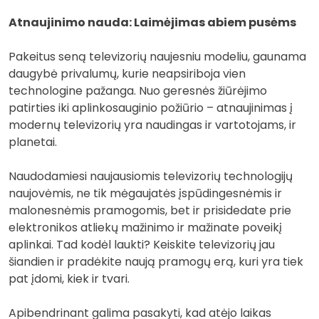
Atnaujinimo nauda: Laimėjimas abiem pusėms
Pakeitus seną televizorių naujesniu modeliu, gaunama
daugybė privalumų, kurie neapsiriboja vien
technologine pažanga. Nuo geresnės žiūrėjimo
patirties iki aplinkosauginio požiūrio – atnaujinimas į
modernų televizorių yra naudingas ir vartotojams, ir
planetai.
Naudodamiesi naujausiomis televizorių technologijų
naujovėmis, ne tik mėgaujatės įspūdingesnėmis ir
malonesnėmis pramogomis, bet ir prisidedate prie
elektronikos atliekų mažinimo ir mažinate poveikį
aplinkai. Tad kodėl laukti? Keiskite televizorių jau
šiandien ir pradėkite naują pramogų erą, kuri yra tiek
pat įdomi, kiek ir tvari.
Apibendrinant galima pasakyti, kad atėjo laikas