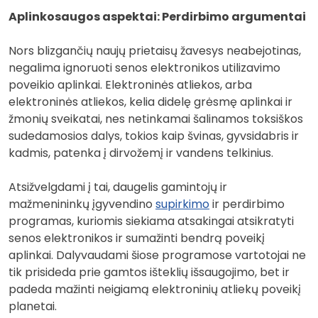
Aplinkosaugos aspektai: Perdirbimo argumentai
Nors blizgančių naujų prietaisų žavesys neabejotinas,
negalima ignoruoti senos elektronikos utilizavimo
poveikio aplinkai. Elektroninės atliekos, arba
elektroninės atliekos, kelia didelę grėsmę aplinkai ir
žmonių sveikatai, nes netinkamai šalinamos toksiškos
sudedamosios dalys, tokios kaip švinas, gyvsidabris ir
kadmis, patenka į dirvožemį ir vandens telkinius.
Atsižvelgdami į tai, daugelis gamintojų ir
mažmenininkų įgyvendino
supirkimo
ir perdirbimo
programas, kuriomis siekiama atsakingai atsikratyti
senos elektronikos ir sumažinti bendrą poveikį
aplinkai. Dalyvaudami šiose programose vartotojai ne
tik prisideda prie gamtos išteklių išsaugojimo, bet ir
padeda mažinti neigiamą elektroninių atliekų poveikį
planetai.