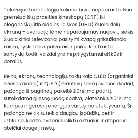
Televizijos technologijų kelionė buvo nepaprasta. Nuo
gremėzdiškų praeities kineskopų (CRT) iki
elegantiškų, itin didelės raiškos (UHD) šiuolaikinių
ekranų – evoliuciją lėmė nepaliaujamas naujovių siekis.
Šiuolaikiniai televizoriai pasižymi kvapą gniaužiančia
raiška, ryškiomis spalvomis ir puikiu kontrasto
santykiu, todėl vaizdai yra neprilygstamai aiškūs ir
detalūs.
Be to, ekranų technologijų, tokių kaip OLED (organiniai
šviesos diodai) ir QLED (kvantinių taškų šviesos diodai),
pažanga iš pagrindų pakeitė žiūrėjimo patirtį,
suteikdama gilesnę juodą spalvą, platesnius žiūrėjimo
kampus ir geresnį energijos vartojimo efektyvumą. Ši
pažanga ne tik suteikia daugiau įspūdžių, bet ir
užtikrina, kad televizorius išliktų aktualus ir atsparus
ateičiai daugelį metų.