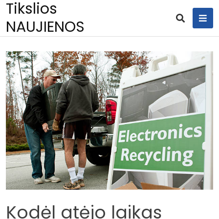
Tikslios
Skip
to
NAUJIENOS
content
Kodėl atėjo laikas