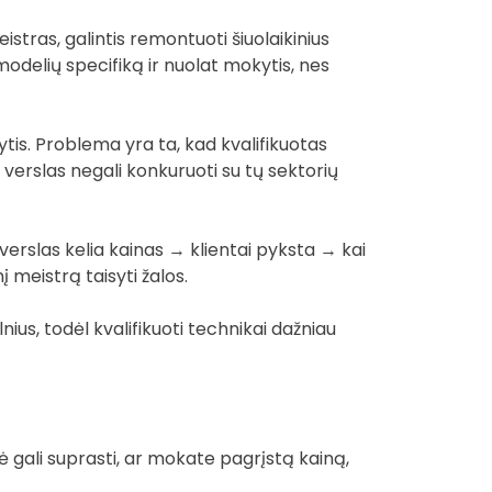
stras, galintis remontuoti šiuolaikinius
modelių specifiką ir nuolat mokytis, nes
ytis. Problema yra ta, kad kvalifikuotas
verslas negali konkuruoti su tų sektorių
verslas kelia kainas → klientai pyksta → kai
 meistrą taisyti žalos.
nius, todėl kvalifikuoti technikai dažniau
tė gali suprasti, ar mokate pagrįstą kainą,