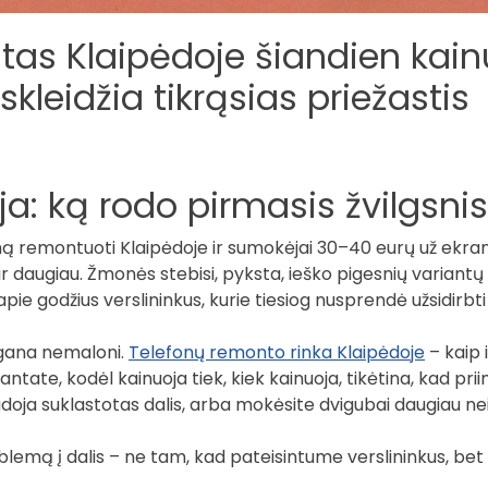
tas Klaipėdoje šiandien kain
kleidžia tikrąsias priežastis
ja: ką rodo pirmasis žvilgsnis
ną remontuoti Klaipėdoje ir sumokėjai 30–40 eurų už ekrano
 ir daugiau. Žmonės stebisi, pyksta, ieško pigesnių variantų 
 apie godžius verslininkus, kurie tiesiog nusprendė užsidirbt
 gana nemaloni.
Telefonų remonto rinka Klaipėdoje
– kaip i
rantate, kodėl kainuoja tiek, kiek kainuoja, tikėtina, kad p
udoja suklastotas dalis, arba mokėsite dvigubai daugiau nei 
blemą į dalis – ne tam, kad pateisintume verslininkus, bet