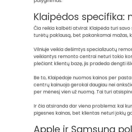
palyginimas.
Klaipėdos specifika: m
Čia reikia kalbėti atvirai: Klaipėda turi sa
turėtų paklausą, bet pakankamai mažas, kad 
Vilniuje veikia dešimtys specializuotų rem
veikiantys remonto centrai neturi tokio kon
plečiant klientų bazę, jis pradeda dengti i
Be to, Klaipėdoje nuomos kainos per pasta
centrų kainuoja gerokai daugiau nei anksč
per mėnesį vien už nuomą. Tai turi atsispind
Ir čia atsiranda dar viena problema: kai kuri
pigesnes kainas, bet klientas neturi jokių ga
Apple ir Samsung poli