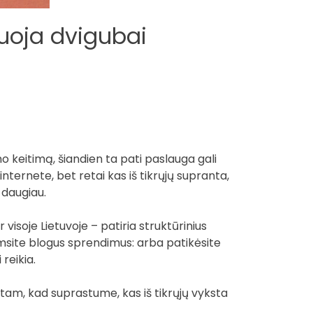
uoja dvigubai
 keitimą, šiandien ta pati paslauga gali
internete, bet retai kas iš tikrųjų supranta,
i daugiau.
r visoje Lietuvoje – patiria struktūrinius
riimsite blogus sprendimus: arba patikėsite
reikia.
 tam, kad suprastume, kas iš tikrųjų vyksta