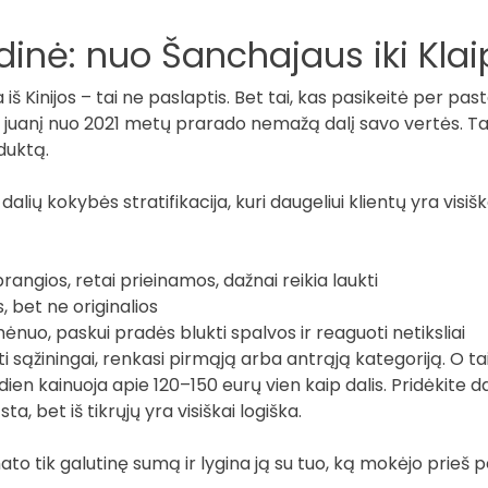
dinė: nuo Šanchajaus iki Kla
a iš Kinijos – tai ne paslaptis. Bet tai, kas pasikeitė per pa
jos juanį nuo 2021 metų prarado nemažą dalį savo vertės. Ta
duktą.
ių dalių kokybės stratifikacija, kuri daugeliui klientų yra vi
rangios, retai prieinamos, dažnai reikia laukti
, bet ne originalios
nuo, paskui pradės blukti spalvos ir reaguoti netiksliai
i sąžiningai, renkasi pirmąją arba antrąją kategoriją. O ta
dien kainuoja apie 120–150 eurų vien kaip dalis. Pridėkite 
a, bet iš tikrųjų yra visiškai logiška.
to tik galutinę sumą ir lygina ją su tuo, ką mokėjo prieš p