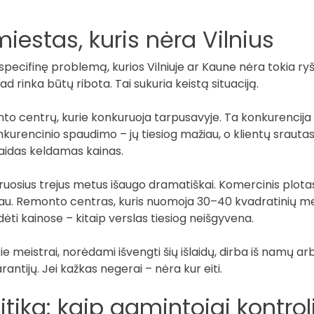
iestas, kuris nėra Vilnius
vo specifinę problemą, kurios Vilniuje ar Kaune nėra tokia r
rinka būtų ribota. Tai sukuria keistą situaciją.
onto centrų, kurie konkuruoja tarpusavyje. Ta konkurencij
kurencinio spaudimo – jų tiesiog mažiau, o klientų srautas 
šlaidas keldamas kainas.
ruosius trejus metus išaugo dramatiškai. Komercinis plot
iau. Remonto centras, kuris nuomoja 30–40 kvadratinių m
ėti kainose – kitaip verslas tiesiog neišgyvena.
e meistrai, norėdami išvengti šių išlaidų, dirba iš namų arba
rantijų. Jei kažkas negerai – nėra kur eiti.
tika: kaip gamintojai kontrol