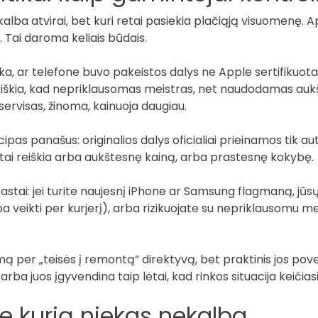
alba atvirai, bet kuri retai pasiekia plačiąją visuomenę. A
Tai daroma keliais būdais.
ka, ar telefone buvo pakeistos dalys ne Apple sertifikuota
 reiškia, kad nepriklausomas meistras, net naudodamas aukšt
s servisas, žinoma, kainuoja daugiau.
ncipas panašus: originalios dalys oficialiai prieinamos tik
ų, o tai reiškia arba aukštesnę kainą, arba prastesnę kokybę.
rastai: jei turite naujesnį iPhone ar Samsung flagmaną, jūs
arba veikti per kurjerį), arba rizikuojate su nepriklausomu mei
 per „teisės į remontą” direktyvą, bet praktinis jos povei
ba juos įgyvendina taip lėtai, kad rinkos situacija keičias
ie kurią niekas nekalba