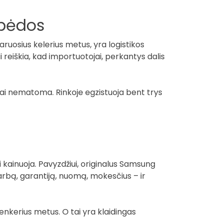
ipėdos
staruosius kelerius metus, yra logistikos
i reiškia, kad importuotojai, perkantys dalis
siškai nematoma. Rinkoje egzistuoja bent trys
i kainuoja. Pavyzdžiui, originalus Samsung
darbą, garantiją, nuomą, mokesčius – ir
enkerius metus. O tai yra klaidingas