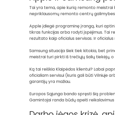
Tai yra tema, apie kurią remonto meistrai k
nepriklausomų remonto centrų galimybes. 
Apple įdiegė programinę įrangą, kuri aptin
tikras funkcijas arba rodyti įspėjimus. Tai
rezultato kaip oficialus servisas. Ir oficialu
Samsung situacija šiek tiek kitokia, bet pri
meistrai turi pirkti iš trečiųjų šalių tiekėj
Ką tai reiškia Klaipėdos klientui? Labai pap
oficialiam servisui (kuris gali būti Vilniuje 
garantijų yra mažiau.
Europos Sąjunga bando spręsti šią problemą
Gamintojai randa būdų apeiti reikalavimus ar
Darbo jėgos krizė, ap