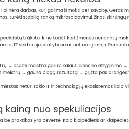
Tai nėra darbas, kurį galima išmokti per savaitę. Geras mei
s, turėti stabilią ranką mikrosoldavimui, žinoti skirtingų 
ų specialistų trūksta. Ir ne todėl, kad žmonės nenorintų mok
bdamas IT sektoriuje, statybose ar net emigravęs. Remonto 
trų → esami meistrai gali reikalauti didesnio atlyginimo → 
us meistrų → gauna blogą rezultatą → grįžta pas brangesnį
miestas neturi tokio IT ir technologijų ekosistemos kaip Vil
gą kainą nuo spekuliacijos
ija be praktikos yra bevertė. Kaip klaipėdietis ar klaipėdie