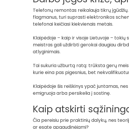
Telefonų remontas reikalauja tikrų įgūdžių. 
flagmanus, turi suprasti elektronikos schema
telefonai keičiasi kiekvienais metais.
Klaipėdoje – kaip ir visoje Lietuvoje – toki
meistras gali uždirbti gerokai daugiau dir
atlyginimais.
Tai sukuria užburtą ratą: trūksta gerų meis
kurie eina pas pigesnius, bet nekvalifikuot
Klaipėdoje šis reiškinys ypač juntamas, nes 
emigruoja arba persikelia į sostinę.
Kaip atskirti sąžinin
Čia pereisiu prie praktinių dalykų, nes teor
ar esate apgaudinėjami?