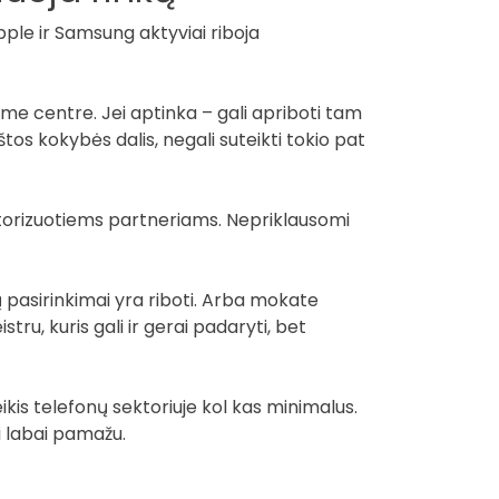
pple ir Samsung aktyviai riboja
me centre. Jei aptinka – gali apriboti tam
os kokybės dalis, negali suteikti tokio pat
 autorizuotiems partneriams. Nepriklausomi
ų pasirinkimai yra riboti. Arba mokate
stru, kuris gali ir gerai padaryti, bet
kis telefonų sektoriuje kol kas minimalus.
i labai pamažu.