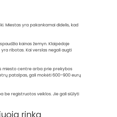
yški. Miestas yra pakankamai didelis, kad
a spaudžia kainas žemyn. Klaipėdoje
yra ribotas. Kai verslas negali augti
as miesto centre arba prie prekybos
etrų patalpas, gali mokėti 600–900 eurų
 be registruotos veiklos. Jie gali siūlyti
iuoja rinką