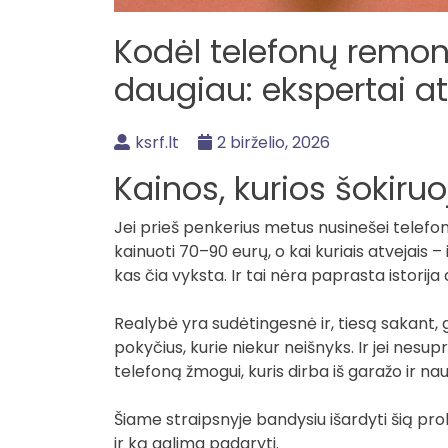
Kodėl telefonų remon
daugiau: ekspertai ats
ksrf.lt
2 birželio, 2026
Kainos, kurios šokiruo
Jei prieš penkerius metus nusinešei telefo
kainuoti 70–90 eurų, o kai kuriais atvejais –
kas čia vyksta. Ir tai nėra paprasta istorija
Realybė yra sudėtingesnė ir, tiesą sakant,
pokyčius, kurie niekur neišnyks. Ir jei nesup
telefoną žmogui, kuris dirba iš garažo ir na
Šiame straipsnyje bandysiu išardyti šią pro
ir ką galima padaryti.