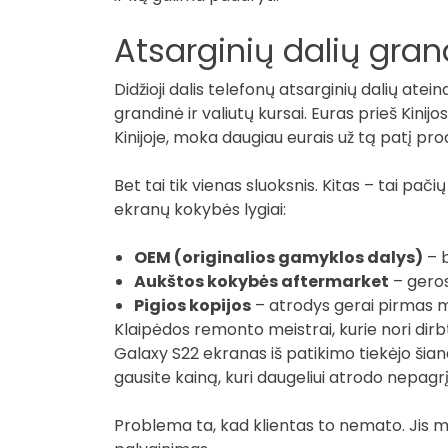
Atsarginių dalių gran
Didžioji dalis telefonų atsarginių dalių atein
grandinė ir valiutų kursai. Euras prieš Kini
Kinijoje, moka daugiau eurais už tą patį pro
Bet tai tik vienas sluoksnis. Kitas – tai pač
ekranų kokybės lygiai:
OEM (originalios gamyklos dalys)
– b
Aukštos kokybės aftermarket
– geros
Pigios kopijos
– atrodys gerai pirmas mė
Klaipėdos remonto meistrai, kurie nori dirbt
Galaxy S22 ekranas iš patikimo tiekėjo šian
gausite kainą, kuri daugeliui atrodo nepagrįst
Problema ta, kad klientas to nemato. Jis ma