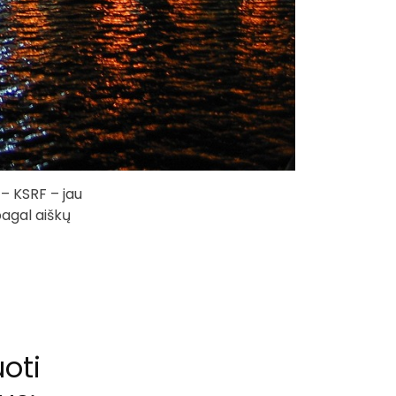
– KSRF – jau
 pagal aiškų
uoti