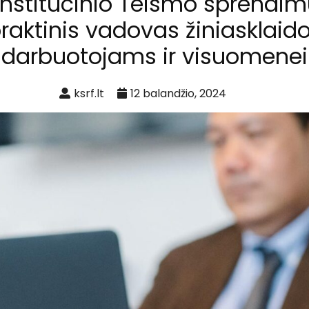
nstitucinio Teismo sprendim
raktinis vadovas žiniasklaid
darbuotojams ir visuomenei
ksrf.lt
12 balandžio, 2024