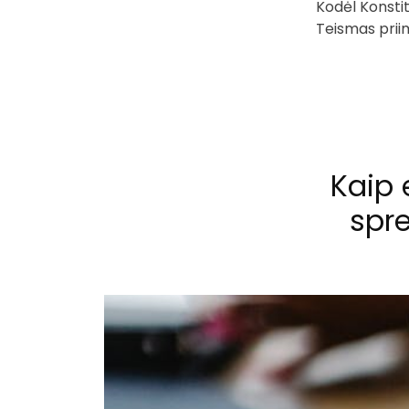
Kodėl Konsti
Teismas priim
Kaip 
spre