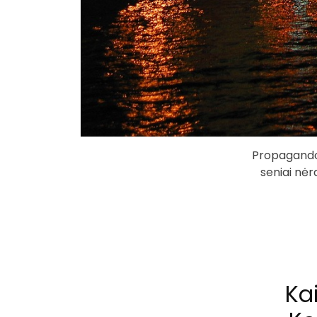
Propagandos
seniai nėra
Kai